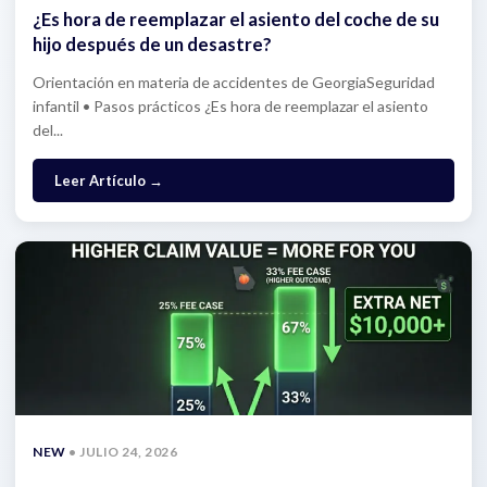
¿Es hora de reemplazar el asiento del coche de su
hijo después de un desastre?
Orientación en materia de accidentes de GeorgiaSeguridad
infantil • Pasos prácticos ¿Es hora de reemplazar el asiento
del...
: ¿Es hora de reemplazar el asiento del coche de 
Leer Artículo
→
NEW
• JULIO 24, 2026