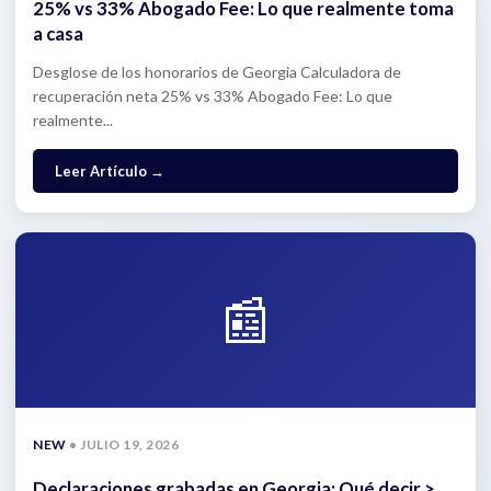
25% vs 33% Abogado Fee: Lo que realmente toma
a casa
Desglose de los honorarios de Georgia Calculadora de
recuperación neta 25% vs 33% Abogado Fee: Lo que
realmente...
: 25% vs 33% Abogado Fee: Lo que realmente toma
Leer Artículo
→
📰
NEW
• JULIO 19, 2026
Declaraciones grabadas en Georgia: Qué decir >