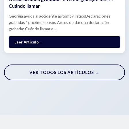
Cuándo llamar
Georgia ayuda al accidente automovilísticoDeclaraciones
grabadas " próximos pasos Antes de dar una declaración
grabada: Cuándo llamar a...
: Declaraciones grabadas en Georgia: Qué decir >
Leer Artículo
→
VER TODOS LOS ARTÍCULOS →