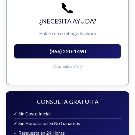
📞
¿NECESITA AYUDA?
Hable con un abogado ahora
(866) 220-1490
Disponible 24/7
CONSULTA GRATUITA
✓ Sin Costo Inicial
✓ Sin Honorarios Si No Ganamos
✓ Respuesta en 24 Horas