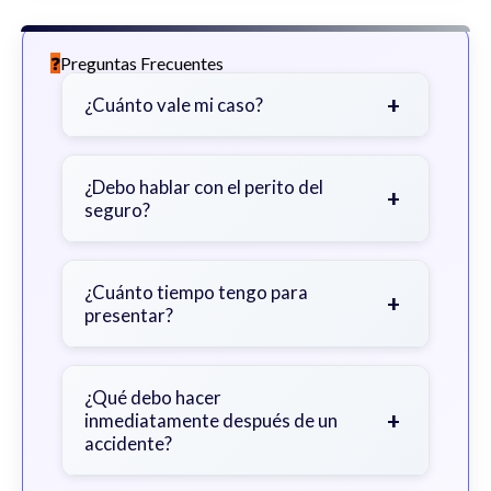
Preguntas Frecuentes
+
¿Cuánto vale mi caso?
Depende de factores como la
gravedad de sus lesiones, facturas
¿Debo hablar con el perito del
+
seguro?
médicas, tiempo fuera del trabajo y
cobertura de seguro.
Sea cauteloso. Considere hablar
primero con un abogado para evitar
¿Cuánto tiempo tengo para
+
presentar?
declaraciones que perjudiquen su
reclamo.
Generalmente 2 años en Georgia,
con excepciones. Consulte para
¿Qué debo hacer
+
inmediatamente después de un
obtener orientación específica.
accidente?
Busque atención médica inmediata,