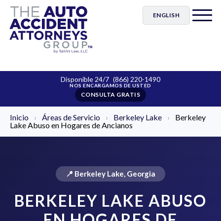
ENGLISH
Disponible 24/7
(866) 220-1490
CONSULTA GRATIS
Inicio
›
Áreas de Servicio
›
Berkeley Lake
›
Berkeley
Lake Abuso en Hogares de Ancianos
📍 Berkeley Lake, Georgia
BERKELEY LAKE ABUSO
EN HOGARES DE