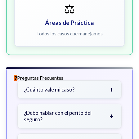
⚖️
Áreas de Práctica
Todos los casos que manejamos
Preguntas Frecuentes
+
¿Cuánto vale mi caso?
Depende de factores como la
gravedad de sus lesiones, facturas
¿Debo hablar con el perito del
+
seguro?
médicas, tiempo fuera del trabajo y
cobertura de seguro.
Sea cauteloso. Considere hablar