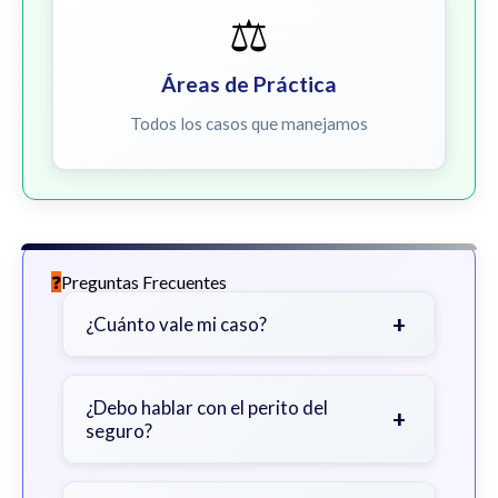
⚖️
Áreas de Práctica
Todos los casos que manejamos
Preguntas Frecuentes
+
¿Cuánto vale mi caso?
Depende de factores como la
gravedad de sus lesiones, facturas
¿Debo hablar con el perito del
+
seguro?
médicas, tiempo fuera del trabajo y
cobertura de seguro.
Sea cauteloso. Considere hablar