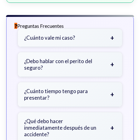
Preguntas Frecuentes
+
¿Cuánto vale mi caso?
Depende de factores como la
gravedad de sus lesiones, facturas
¿Debo hablar con el perito del
+
seguro?
médicas, tiempo fuera del trabajo y
cobertura de seguro.
Sea cauteloso. Considere hablar
primero con un abogado para evitar
¿Cuánto tiempo tengo para
+
presentar?
declaraciones que perjudiquen su
reclamo.
Generalmente 2 años en Georgia,
con excepciones. Consulte para
¿Qué debo hacer
+
inmediatamente después de un
obtener orientación específica.
accidente?