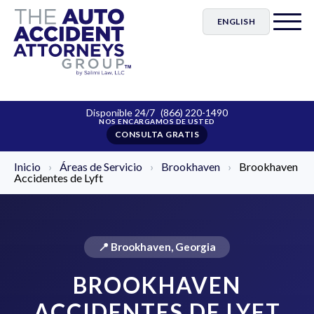
ENGLISH
Disponible 24/7
(866) 220-1490
CONSULTA GRATIS
Inicio
›
Áreas de Servicio
›
Brookhaven
›
Brookhaven
Accidentes de Lyft
📍 Brookhaven, Georgia
BROOKHAVEN
ACCIDENTES DE LYFT