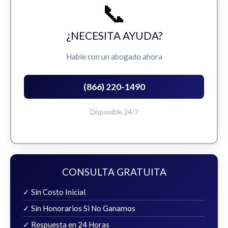
📞
¿NECESITA AYUDA?
Hable con un abogado ahora
(866) 220-1490
Disponible 24/7
CONSULTA GRATUITA
✓ Sin Costo Inicial
✓ Sin Honorarios Si No Ganamos
✓ Respuesta en 24 Horas