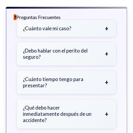
Preguntas Frecuentes
+
¿Cuánto vale mi caso?
Depende de factores como la
gravedad de sus lesiones, facturas
¿Debo hablar con el perito del
+
seguro?
médicas, tiempo fuera del trabajo y
cobertura de seguro.
Sea cauteloso. Considere hablar
primero con un abogado para evitar
¿Cuánto tiempo tengo para
+
presentar?
declaraciones que perjudiquen su
reclamo.
Generalmente 2 años en Georgia,
con excepciones. Consulte para
¿Qué debo hacer
+
inmediatamente después de un
obtener orientación específica.
accidente?
Busque atención médica inmediata,