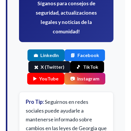
Síganos para consejos de
seguridad, actualizaciones
legales y noticias de la
comunidad!
💼
LinkedIn
📘
Facebook
✖️
X (Twitter)
🎵
TikTok
▶️
YouTube
📷
Instagram
Pro Tip:
Seguirnos en redes
sociales puede ayudarle a
mantenerse informado sobre
cambios en las leyes de Georgia que