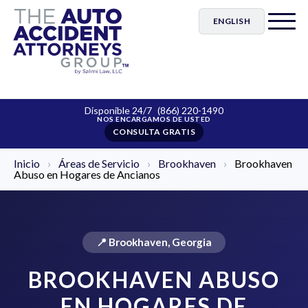
ENGLISH
Disponible 24/7
(866) 220-1490
CONSULTA GRATIS
Inicio
›
Áreas de Servicio
›
Brookhaven
›
Brookhaven
Abuso en Hogares de Ancianos
📍 Brookhaven, Georgia
BROOKHAVEN ABUSO
EN HOGARES DE