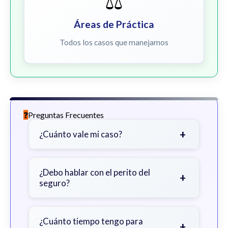
⚖️
Áreas de Práctica
Todos los casos que manejamos
Preguntas Frecuentes
+
¿Cuánto vale mi caso?
Depende de factores como la
gravedad de sus lesiones, facturas
¿Debo hablar con el perito del
+
seguro?
médicas, tiempo fuera del trabajo y
cobertura de seguro.
Sea cauteloso. Considere hablar
primero con un abogado para evitar
¿Cuánto tiempo tengo para
+