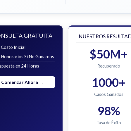
NSULTA GRATUITA
NUESTROS RESULTA
 Costo Inicial
$50M+
n Honorarios Si No Ganamos
spuesta en 24 Horas
Recuperado
1000+
Comenzar Ahora →
Casos Ganados
98%
Tasa de Éxito