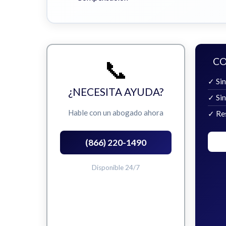
📞
CO
✓ Sin
¿NECESITA AYUDA?
✓ Si
Hable con un abogado ahora
✓ Re
(866) 220-1490
Disponible 24/7