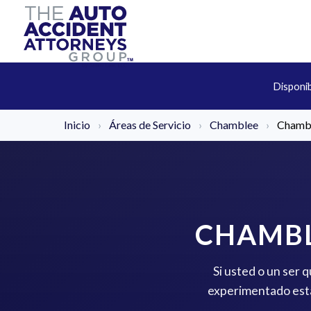
Disponi
Inicio
›
Áreas de Servicio
›
Chamblee
›
Chambl
CHAMBL
Si usted o un ser 
experimentado está