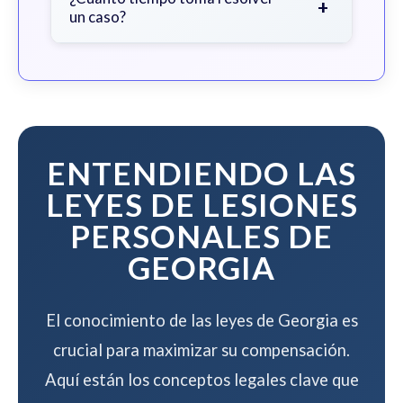
+
un caso?
que ganemos su caso.
El tiempo varía según la complejidad
del caso, pero trabajamos para
resolver su caso de manera eficiente
mientras maximizamos su
compensación.
ENTENDIENDO LAS
LEYES DE LESIONES
PERSONALES DE
GEORGIA
El conocimiento de las leyes de Georgia es
crucial para maximizar su compensación.
Aquí están los conceptos legales clave que