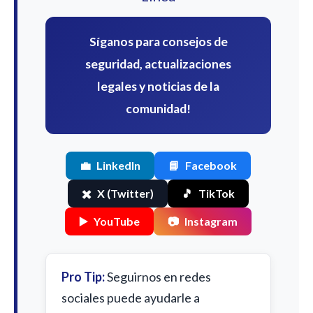
Síganos para consejos de
seguridad, actualizaciones
legales y noticias de la
comunidad!
💼
LinkedIn
📘
Facebook
✖️
X (Twitter)
🎵
TikTok
▶️
YouTube
📷
Instagram
Pro Tip:
Seguirnos en redes
sociales puede ayudarle a