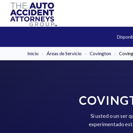
Disponi
Inicio
›
Áreas de Servicio
›
Covington
›
Coving
COVING
Si usted o un ser 
experimentado está