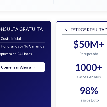
NSULTA GRATUITA
NUESTROS RESULTA
 Costo Inicial
$50M+
n Honorarios Si No Ganamos
spuesta en 24 Horas
Recuperado
1000+
Comenzar Ahora →
Casos Ganados
98%
Tasa de Éxito