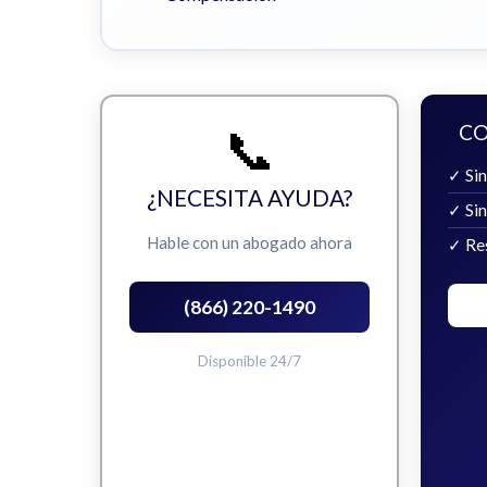
📞
CO
✓ Sin
¿NECESITA AYUDA?
✓ Si
Hable con un abogado ahora
✓ Re
(866) 220-1490
Disponible 24/7