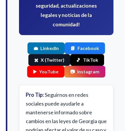
seguridad, actualizaciones
legales y noticias de la
comunidad!
💼
LinkedIn
📘
Facebook
✖️
X (Twitter)
🎵
TikTok
▶️
YouTube
📷
Instagram
Pro Tip:
Seguirnos en redes
sociales puede ayudarle a
mantenerse informado sobre
cambios en las leyes de Georgia que
podrían afectar el valor de su caso y