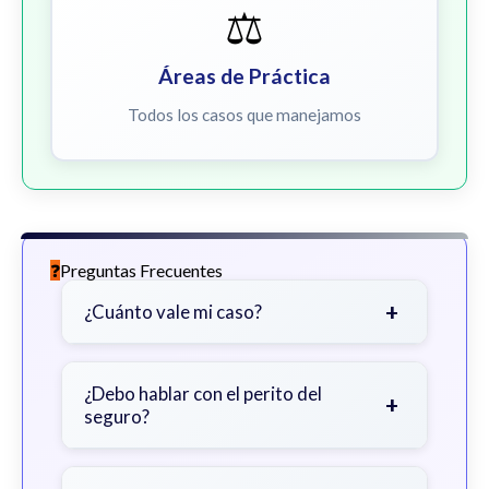
⚖️
Áreas de Práctica
Todos los casos que manejamos
Preguntas Frecuentes
+
¿Cuánto vale mi caso?
Depende de factores como la
gravedad de sus lesiones, facturas
¿Debo hablar con el perito del
+
seguro?
médicas, tiempo fuera del trabajo y
cobertura de seguro.
Sea cauteloso. Considere hablar