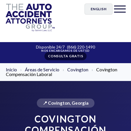
ENGLISH
Disponible 24/7
(866) 220-1490
CONSULTA GRATIS
Inicio
›
Áreas de Servicio
›
Covington
›
Covington
Compensación Laboral
📍 Covington, Georgia
COVINGTON
COMPENSACIÓN