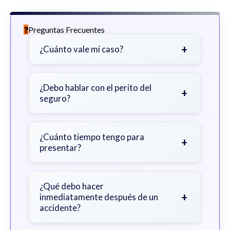
Preguntas Frecuentes
+
¿Cuánto vale mi caso?
Depende de factores como la
gravedad de sus lesiones, facturas
¿Debo hablar con el perito del
+
seguro?
médicas, tiempo fuera del trabajo y
cobertura de seguro.
Sea cauteloso. Considere hablar
primero con un abogado para evitar
¿Cuánto tiempo tengo para
+
presentar?
declaraciones que perjudiquen su
reclamo.
Generalmente 2 años en Georgia,
con excepciones. Consulte para
¿Qué debo hacer
+
inmediatamente después de un
obtener orientación específica.
accidente?
Busque atención médica inmediata,