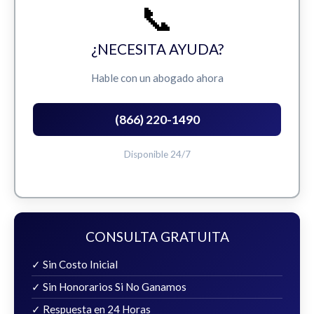
📞
¿NECESITA AYUDA?
Hable con un abogado ahora
(866) 220-1490
Disponible 24/7
CONSULTA GRATUITA
✓ Sin Costo Inicial
✓ Sin Honorarios Si No Ganamos
✓ Respuesta en 24 Horas