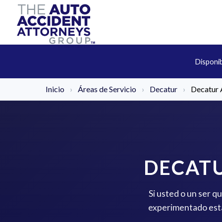
Disponi
Inicio
›
Áreas de Servicio
›
Decatur
›
Decatur 
DECATU
Si usted o un ser q
experimentado está