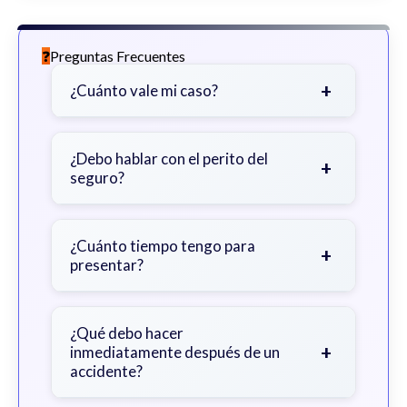
Preguntas Frecuentes
+
¿Cuánto vale mi caso?
Depende de factores como la
gravedad de sus lesiones, facturas
¿Debo hablar con el perito del
+
seguro?
médicas, tiempo fuera del trabajo y
cobertura de seguro.
Sea cauteloso. Considere hablar
primero con un abogado para evitar
¿Cuánto tiempo tengo para
+
presentar?
declaraciones que perjudiquen su
reclamo.
Generalmente 2 años en Georgia,
con excepciones. Consulte para
¿Qué debo hacer
+
inmediatamente después de un
obtener orientación específica.
accidente?