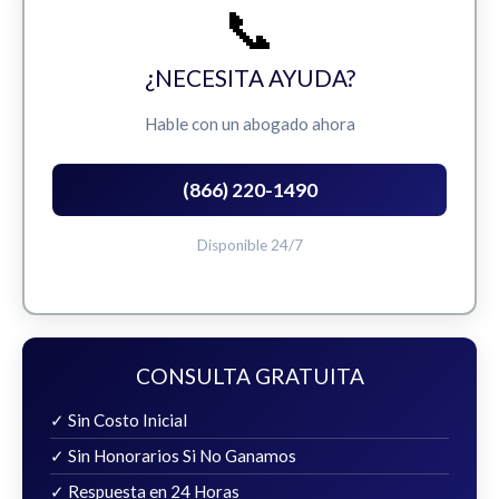
📞
¿NECESITA AYUDA?
Hable con un abogado ahora
(866) 220-1490
Disponible 24/7
CONSULTA GRATUITA
✓ Sin Costo Inicial
✓ Sin Honorarios Si No Ganamos
✓ Respuesta en 24 Horas