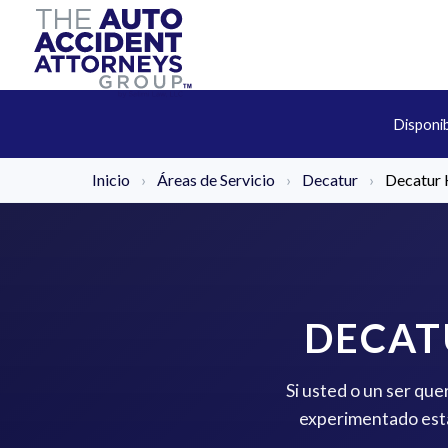
Disponi
Inicio
›
Áreas de Servicio
›
Decatur
›
Decatur 
DECAT
Si usted o un ser que
experimentado está