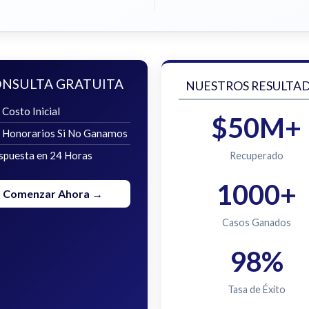
NSULTA GRATUITA
NUESTROS RESULTA
 Costo Inicial
$50M+
n Honorarios Si No Ganamos
spuesta en 24 Horas
Recuperado
1000+
Comenzar Ahora →
Casos Ganados
98%
Tasa de Éxito