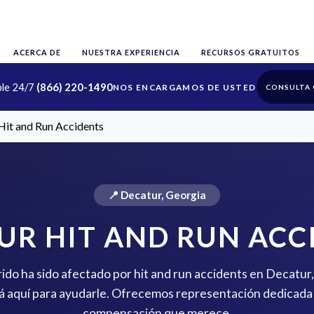
ACERCA DE
NUESTRA EXPERIENCIA
RECURSOS GRATUITOS
ble 24/7
(866) 220-1490
CONSULTA 
Hit and Run Accidents
📍 Decatur, Georgia
UR HIT AND RUN ACC
rido ha sido afectado por hit and run accidents en Decatur
 aquí para ayudarle. Ofrecemos representación dedicada 
compensación que merece.