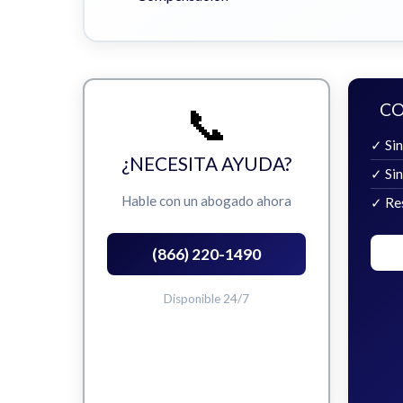
📞
CO
✓ Sin
¿NECESITA AYUDA?
✓ Si
Hable con un abogado ahora
✓ Re
(866) 220-1490
Disponible 24/7