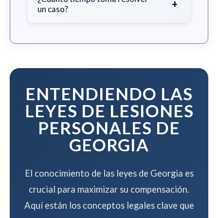
+
un caso?
que ganemos su caso.
El tiempo varía según la complejidad
del caso, pero trabajamos para
resolver su caso de manera eficiente
mientras maximizamos su
compensación.
ENTENDIENDO LAS
LEYES DE LESIONES
PERSONALES DE
GEORGIA
El conocimiento de las leyes de Georgia es
crucial para maximizar su compensación.
Aquí están los conceptos legales clave que