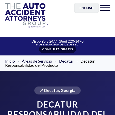
ENGLISH
Disponible 24/7
(866) 220-1490
CONSULTA GRATIS
Inicio
›
Áreas de Servicio
›
Decatur
›
Decatur
Responsabilidad del Producto
📍 Decatur, Georgia
DECATUR
RESPONSABILIDAD DEL