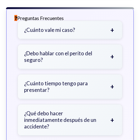
Preguntas Frecuentes
+
¿Cuánto vale mi caso?
Depende de factores como la
gravedad de sus lesiones, facturas
¿Debo hablar con el perito del
+
seguro?
médicas, tiempo fuera del trabajo y
cobertura de seguro.
Sea cauteloso. Considere hablar
primero con un abogado para evitar
¿Cuánto tiempo tengo para
+
presentar?
declaraciones que perjudiquen su
reclamo.
Generalmente 2 años en Georgia,
con excepciones. Consulte para
¿Qué debo hacer
+
inmediatamente después de un
obtener orientación específica.
accidente?
Busque atención médica inmediata,