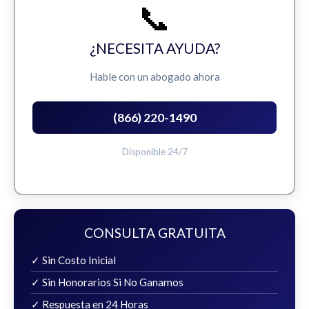
📞
¿NECESITA AYUDA?
Hable con un abogado ahora
(866) 220-1490
Disponible 24/7
CONSULTA GRATUITA
✓ Sin Costo Inicial
✓ Sin Honorarios Si No Ganamos
✓ Respuesta en 24 Horas