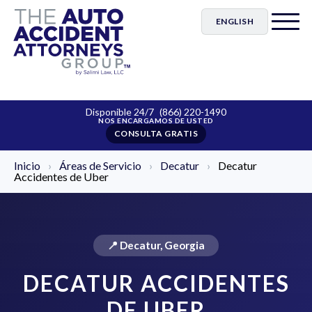
ENGLISH
Disponible 24/7
(866) 220-1490
CONSULTA GRATIS
Inicio
›
Áreas de Servicio
›
Decatur
›
Decatur
Accidentes de Uber
📍 Decatur, Georgia
DECATUR ACCIDENTES
DE UBER