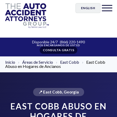
ENGLISH
Disponible 24/7
(866) 220-1490
CONSULTA GRATIS
Inicio
›
Áreas de Servicio
›
East Cobb
›
East Cobb
Abuso en Hogares de Ancianos
📍 East Cobb, Georgia
EAST COBB ABUSO EN
HOGARES DE