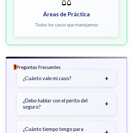
⚖️
Áreas de Práctica
Todos los casos que manejamos
Preguntas Frecuentes
+
¿Cuánto vale mi caso?
Depende de factores como la
gravedad de sus lesiones, facturas
¿Debo hablar con el perito del
+
seguro?
médicas, tiempo fuera del trabajo y
cobertura de seguro.
Sea cauteloso. Considere hablar
primero con un abogado para evitar
¿Cuánto tiempo tengo para
+