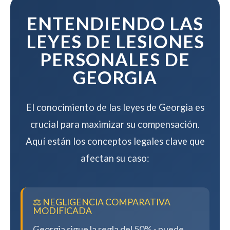
compensación.
ENTENDIENDO LAS
LEYES DE LESIONES
PERSONALES DE
GEORGIA
El conocimiento de las leyes de Georgia es
crucial para maximizar su compensación.
Aquí están los conceptos legales clave que
afectan su caso:
⚖️ NEGLIGENCIA COMPARATIVA
MODIFICADA
Georgia sigue la regla del 50% - puede