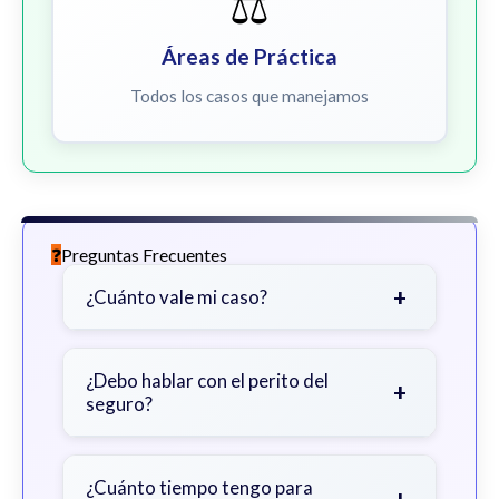
⚖️
Áreas de Práctica
Todos los casos que manejamos
Preguntas Frecuentes
+
¿Cuánto vale mi caso?
Depende de factores como la
gravedad de sus lesiones, facturas
¿Debo hablar con el perito del
+
seguro?
médicas, tiempo fuera del trabajo y
cobertura de seguro.
Sea cauteloso. Considere hablar
primero con un abogado para evitar
¿Cuánto tiempo tengo para
+