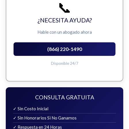
📞
¿NECESITA AYUDA?
Hable con un abogado ahora
(866) 220-1490
Disponible 24/7
CONSULTA GRATUITA
✓ Sin Costo Inicial
✓ Sin Honorarios Si No Ganamos
✓ Respuesta en 24 Horas