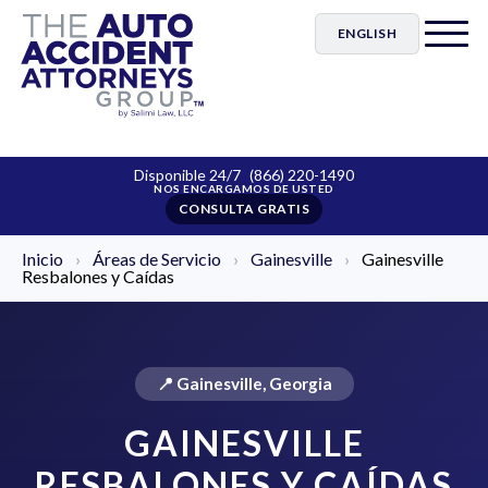
ENGLISH
Disponible 24/7
(866) 220-1490
CONSULTA GRATIS
Inicio
›
Áreas de Servicio
›
Gainesville
›
Gainesville
Resbalones y Caídas
📍 Gainesville, Georgia
GAINESVILLE
RESBALONES Y CAÍDAS