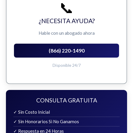
📞
¿NECESITA AYUDA?
Hable con un abogado ahora
(866) 220-1490
Disponible 24/7
CONSULTA GRATUITA
✓ Sin Costo Inicial
✓ Sin Honorarios Si No Ganamos
✓ Respuesta en 24 Horas