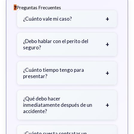
Preguntas Frecuentes
+
¿Cuánto vale mi caso?
Depende de factores como la
gravedad de sus lesiones, facturas
¿Debo hablar con el perito del
+
seguro?
médicas, tiempo fuera del trabajo y
cobertura de seguro.
Sea cauteloso. Considere hablar
primero con un abogado para evitar
¿Cuánto tiempo tengo para
+
presentar?
declaraciones que perjudiquen su
reclamo.
Generalmente 2 años en Georgia,
con excepciones. Consulte para
¿Qué debo hacer
+
inmediatamente después de un
obtener orientación específica.
accidente?
Busque atención médica inmediata,
documente la escena, no admita
¿Cuánto cuesta contratar un