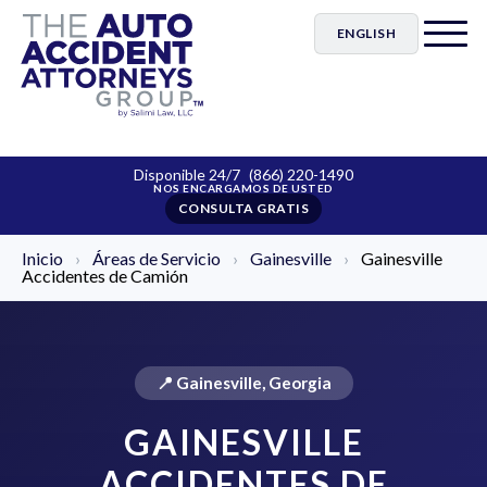
ENGLISH
Disponible 24/7
(866) 220-1490
CONSULTA GRATIS
Inicio
›
Áreas de Servicio
›
Gainesville
›
Gainesville
Accidentes de Camión
📍 Gainesville, Georgia
GAINESVILLE
ACCIDENTES DE