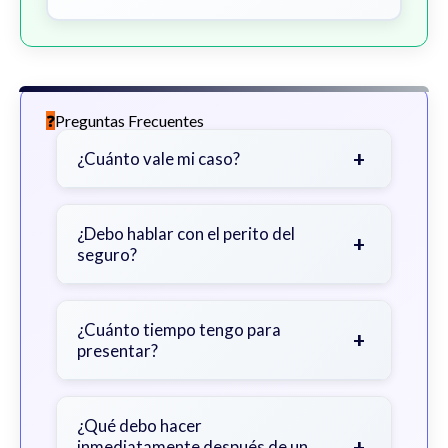
Preguntas Frecuentes
+
¿Cuánto vale mi caso?
Depende de factores como la
gravedad de sus lesiones, facturas
¿Debo hablar con el perito del
+
seguro?
médicas, tiempo fuera del trabajo y
cobertura de seguro.
Sea cauteloso. Considere hablar
primero con un abogado para evitar
¿Cuánto tiempo tengo para
+
presentar?
declaraciones que perjudiquen su
reclamo.
Generalmente 2 años en Georgia,
con excepciones. Consulte para
¿Qué debo hacer
+
inmediatamente después de un