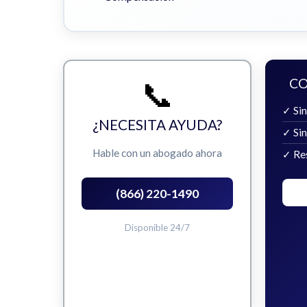
📞
CO
✓ Sin
¿NECESITA AYUDA?
✓ Si
Hable con un abogado ahora
✓ Re
(866) 220-1490
Disponible 24/7