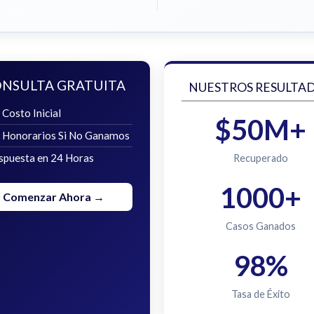
NSULTA GRATUITA
NUESTROS RESULTA
 Costo Inicial
$50M+
n Honorarios Si No Ganamos
spuesta en 24 Horas
Recuperado
1000+
Comenzar Ahora →
Casos Ganados
98%
Tasa de Éxito