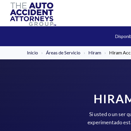
Disponi
Inicio
›
Áreas de Servicio
›
Hiram
›
Hiram Acci
HIRAM
Si usted o un ser 
experimentado está