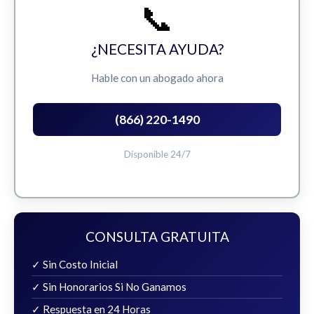
📞
¿NECESITA AYUDA?
Hable con un abogado ahora
(866) 220-1490
Disponible 24/7
CONSULTA GRATUITA
✓ Sin Costo Inicial
✓ Sin Honorarios Si No Ganamos
✓ Respuesta en 24 Horas