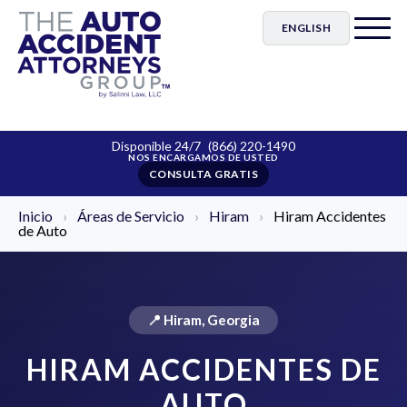
ENGLISH
Disponible 24/7
(866) 220-1490
CONSULTA GRATIS
Inicio
›
Áreas de Servicio
›
Hiram
›
Hiram Accidentes
de Auto
📍 Hiram, Georgia
HIRAM ACCIDENTES DE
AUTO