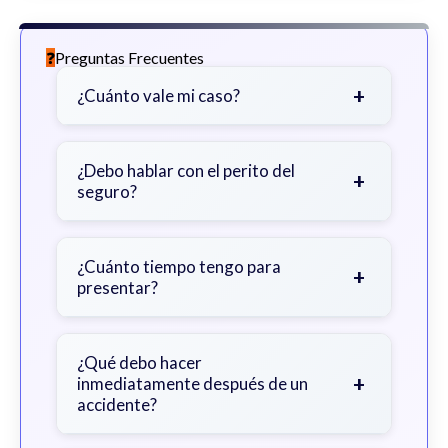
Preguntas Frecuentes
+
¿Cuánto vale mi caso?
Depende de factores como la
gravedad de sus lesiones, facturas
¿Debo hablar con el perito del
+
seguro?
médicas, tiempo fuera del trabajo y
cobertura de seguro.
Sea cauteloso. Considere hablar
primero con un abogado para evitar
¿Cuánto tiempo tengo para
+
presentar?
declaraciones que perjudiquen su
reclamo.
Generalmente 2 años en Georgia,
con excepciones. Consulte para
¿Qué debo hacer
+
inmediatamente después de un
obtener orientación específica.
accidente?
Busque atención médica inmediata,