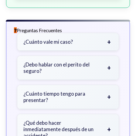
Preguntas Frecuentes
+
¿Cuánto vale mi caso?
Depende de factores como la
gravedad de sus lesiones, facturas
¿Debo hablar con el perito del
+
seguro?
médicas, tiempo fuera del trabajo y
cobertura de seguro.
Sea cauteloso. Considere hablar
primero con un abogado para evitar
¿Cuánto tiempo tengo para
+
presentar?
declaraciones que perjudiquen su
reclamo.
Generalmente 2 años en Georgia,
con excepciones. Consulte para
¿Qué debo hacer
+
inmediatamente después de un
obtener orientación específica.
accidente?