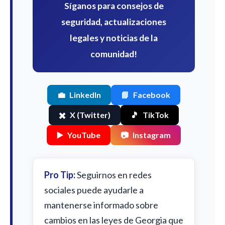
Síganos para consejos de
seguridad, actualizaciones
legales y noticias de la
comunidad!
💼
LinkedIn
📘
Facebook
✖️
X (Twitter)
🎵
TikTok
▶️
YouTube
📷
Instagram
Pro Tip:
Seguirnos en redes
sociales puede ayudarle a
mantenerse informado sobre
cambios en las leyes de Georgia que