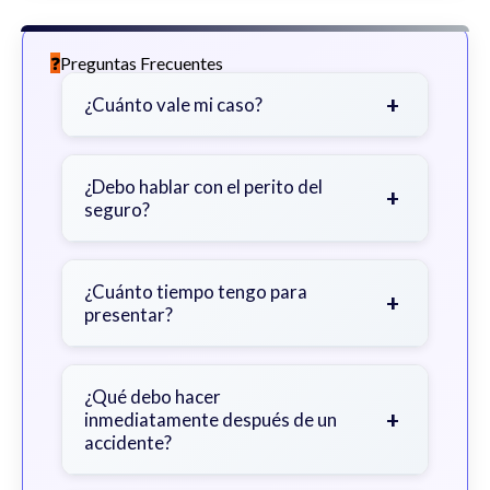
Preguntas Frecuentes
+
¿Cuánto vale mi caso?
Depende de factores como la
gravedad de sus lesiones, facturas
¿Debo hablar con el perito del
+
seguro?
médicas, tiempo fuera del trabajo y
cobertura de seguro.
Sea cauteloso. Considere hablar
primero con un abogado para evitar
¿Cuánto tiempo tengo para
+
presentar?
declaraciones que perjudiquen su
reclamo.
Generalmente 2 años en Georgia,
con excepciones. Consulte para
¿Qué debo hacer
+
inmediatamente después de un
obtener orientación específica.
accidente?
Busque atención médica inmediata,