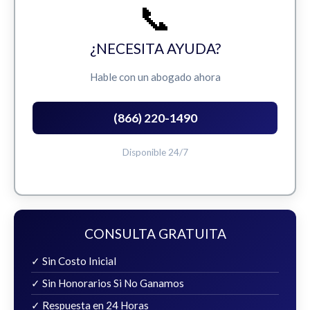
📞
¿NECESITA AYUDA?
Hable con un abogado ahora
(866) 220-1490
Disponible 24/7
CONSULTA GRATUITA
✓ Sin Costo Inicial
✓ Sin Honorarios Si No Ganamos
✓ Respuesta en 24 Horas