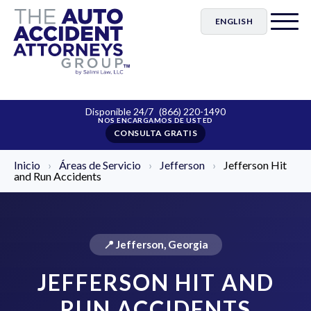
ENGLISH
Disponible 24/7
(866) 220-1490
CONSULTA GRATIS
Inicio
›
Áreas de Servicio
›
Jefferson
›
Jefferson Hit
and Run Accidents
📍 Jefferson, Georgia
JEFFERSON HIT AND
RUN ACCIDENTS