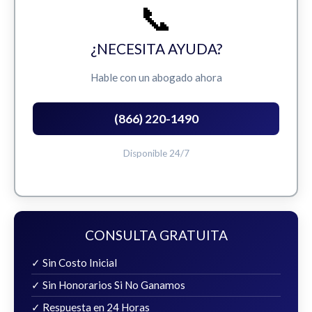
📞
¿NECESITA AYUDA?
Hable con un abogado ahora
(866) 220-1490
Disponible 24/7
CONSULTA GRATUITA
✓ Sin Costo Inicial
✓ Sin Honorarios Si No Ganamos
✓ Respuesta en 24 Horas