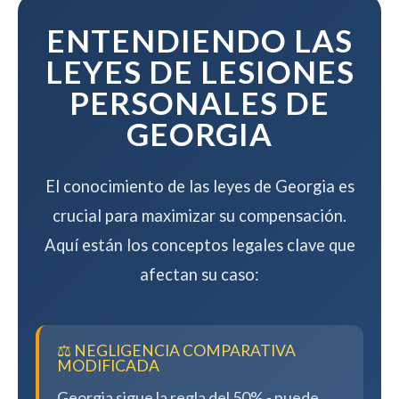
compensación.
ENTENDIENDO LAS
LEYES DE LESIONES
PERSONALES DE
GEORGIA
El conocimiento de las leyes de Georgia es
crucial para maximizar su compensación.
Aquí están los conceptos legales clave que
afectan su caso:
⚖️ NEGLIGENCIA COMPARATIVA
MODIFICADA
Georgia sigue la regla del 50% - puede