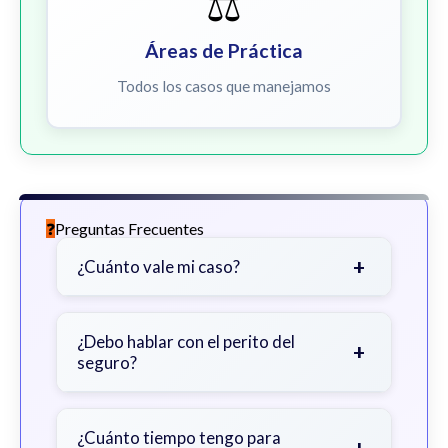
⚖️
Áreas de Práctica
Todos los casos que manejamos
Preguntas Frecuentes
+
¿Cuánto vale mi caso?
Depende de factores como la
gravedad de sus lesiones, facturas
¿Debo hablar con el perito del
+
seguro?
médicas, tiempo fuera del trabajo y
cobertura de seguro.
Sea cauteloso. Considere hablar
primero con un abogado para evitar
¿Cuánto tiempo tengo para
+