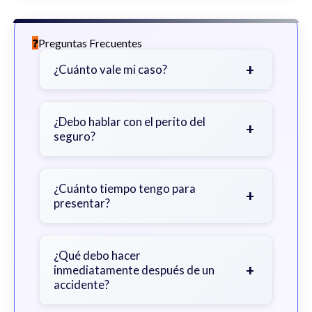
Preguntas Frecuentes
+
¿Cuánto vale mi caso?
Depende de factores como la
gravedad de sus lesiones, facturas
¿Debo hablar con el perito del
+
seguro?
médicas, tiempo fuera del trabajo y
cobertura de seguro.
Sea cauteloso. Considere hablar
primero con un abogado para evitar
¿Cuánto tiempo tengo para
+
presentar?
declaraciones que perjudiquen su
reclamo.
Generalmente 2 años en Georgia,
con excepciones. Consulte para
¿Qué debo hacer
+
inmediatamente después de un
obtener orientación específica.
accidente?