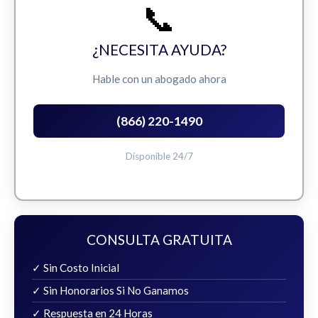
📞
¿NECESITA AYUDA?
Hable con un abogado ahora
(866) 220-1490
Disponible 24/7
CONSULTA GRATUITA
✓ Sin Costo Inicial
✓ Sin Honorarios Si No Ganamos
✓ Respuesta en 24 Horas