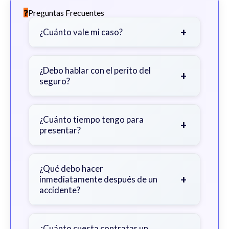
Preguntas Frecuentes
+
¿Cuánto vale mi caso?
Depende de factores como la
gravedad de sus lesiones, facturas
¿Debo hablar con el perito del
+
seguro?
médicas, tiempo fuera del trabajo y
cobertura de seguro.
Sea cauteloso. Considere hablar
primero con un abogado para evitar
¿Cuánto tiempo tengo para
+
presentar?
declaraciones que perjudiquen su
reclamo.
Generalmente 2 años en Georgia,
con excepciones. Consulte para
¿Qué debo hacer
+
inmediatamente después de un
obtener orientación específica.
accidente?
Busque atención médica inmediata,
documente la escena, no admita
¿Cuánto cuesta contratar un