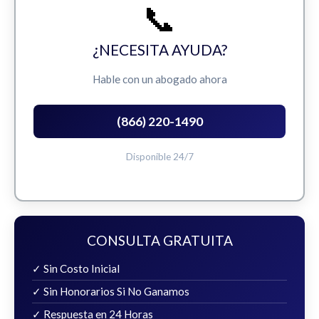
📞
¿NECESITA AYUDA?
Hable con un abogado ahora
(866) 220-1490
Disponible 24/7
CONSULTA GRATUITA
✓ Sin Costo Inicial
✓ Sin Honorarios Si No Ganamos
✓ Respuesta en 24 Horas