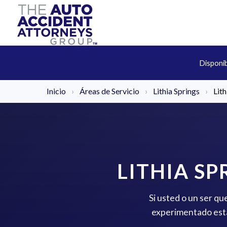
Disponi
Inicio
›
Áreas de Servicio
›
Lithia Springs
›
Lit
LITHIA S
Si usted o un ser qu
experimentado está