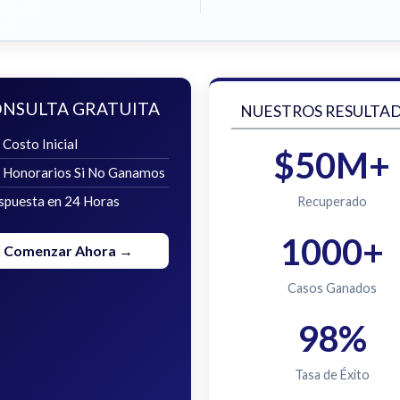
NSULTA GRATUITA
NUESTROS RESULTA
 Costo Inicial
$50M+
n Honorarios Si No Ganamos
spuesta en 24 Horas
Recuperado
1000+
Comenzar Ahora →
Casos Ganados
98%
Tasa de Éxito