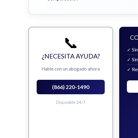
📞
CO
✓ Sin
¿NECESITA AYUDA?
✓ Si
Hable con un abogado ahora
✓ Re
(866) 220-1490
Disponible 24/7