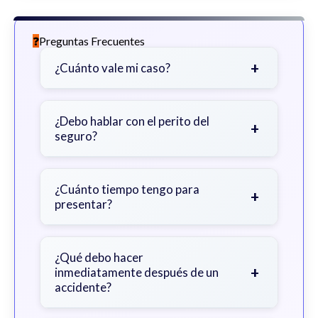
Preguntas Frecuentes
+
¿Cuánto vale mi caso?
Depende de factores como la
gravedad de sus lesiones, facturas
¿Debo hablar con el perito del
+
seguro?
médicas, tiempo fuera del trabajo y
cobertura de seguro.
Sea cauteloso. Considere hablar
primero con un abogado para evitar
¿Cuánto tiempo tengo para
+
presentar?
declaraciones que perjudiquen su
reclamo.
Generalmente 2 años en Georgia,
con excepciones. Consulte para
¿Qué debo hacer
+
inmediatamente después de un
obtener orientación específica.
accidente?
Busque atención médica inmediata,