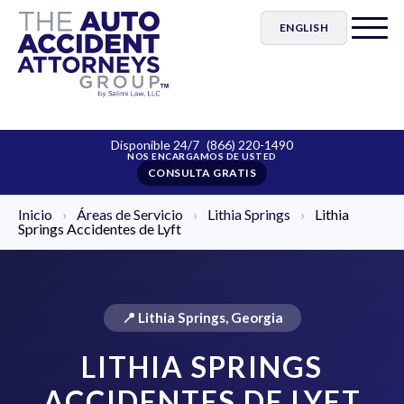
ENGLISH
Disponible 24/7
(866) 220-1490
CONSULTA GRATIS
Inicio
›
Áreas de Servicio
›
Lithia Springs
›
Lithia
Springs Accidentes de Lyft
📍 Lithia Springs, Georgia
LITHIA SPRINGS
ACCIDENTES DE LYFT