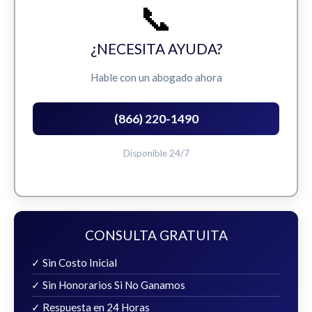
📞
¿NECESITA AYUDA?
Hable con un abogado ahora
(866) 220-1490
Disponible 24/7
CONSULTA GRATUITA
✓ Sin Costo Inicial
✓ Sin Honorarios Si No Ganamos
✓ Respuesta en 24 Horas