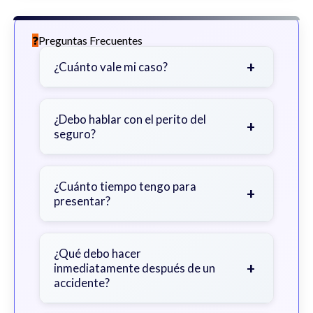
Preguntas Frecuentes
+
¿Cuánto vale mi caso?
Depende de factores como la
gravedad de sus lesiones, facturas
¿Debo hablar con el perito del
+
seguro?
médicas, tiempo fuera del trabajo y
cobertura de seguro.
Sea cauteloso. Considere hablar
primero con un abogado para evitar
¿Cuánto tiempo tengo para
+
presentar?
declaraciones que perjudiquen su
reclamo.
Generalmente 2 años en Georgia,
con excepciones. Consulte para
¿Qué debo hacer
+
inmediatamente después de un
obtener orientación específica.
accidente?
Busque atención médica inmediata,