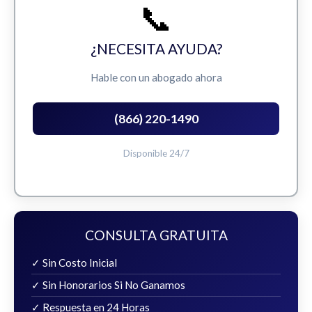
📞
¿NECESITA AYUDA?
Hable con un abogado ahora
(866) 220-1490
Disponible 24/7
CONSULTA GRATUITA
✓ Sin Costo Inicial
✓ Sin Honorarios Si No Ganamos
✓ Respuesta en 24 Horas