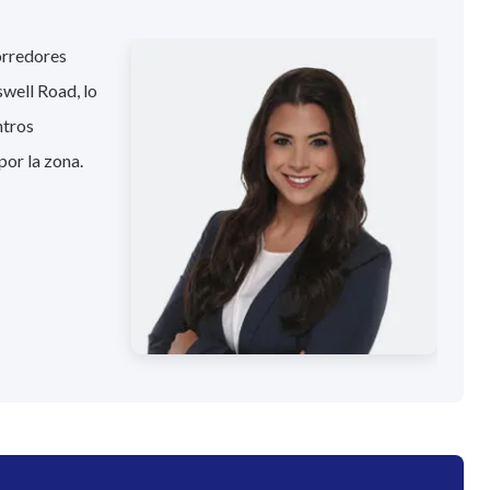
orredores
swell Road, lo
ntros
por la zona.