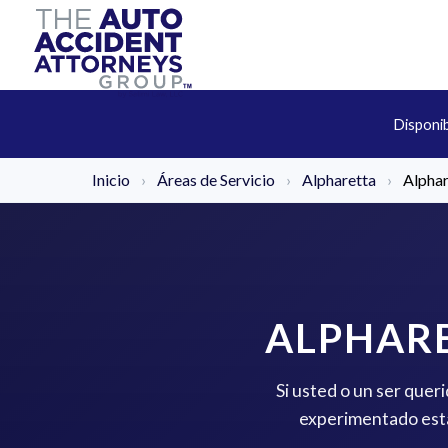
Disponi
Inicio
›
Áreas de Servicio
›
Alpharetta
›
Alphar
ALPHARE
Si usted o un ser quer
experimentado está