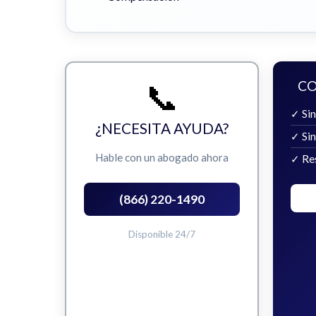
📞
CO
✓ Sin
¿NECESITA AYUDA?
✓ Si
Hable con un abogado ahora
✓ Re
(866) 220-1490
Disponible 24/7