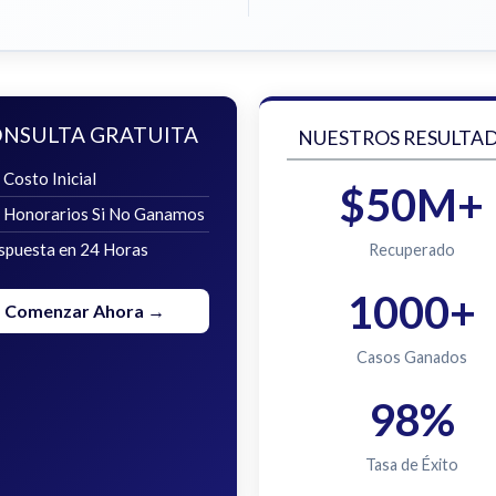
NSULTA GRATUITA
NUESTROS RESULTA
 Costo Inicial
$50M+
n Honorarios Si No Ganamos
spuesta en 24 Horas
Recuperado
1000+
Comenzar Ahora →
Casos Ganados
98%
Tasa de Éxito