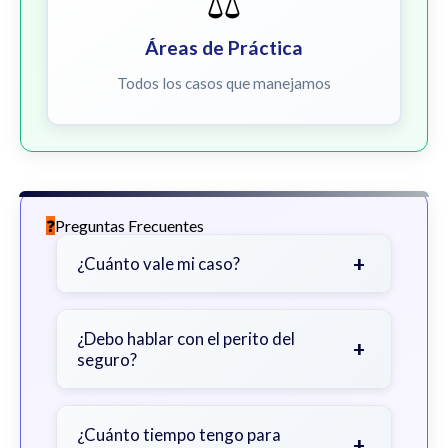
⚖️
Áreas de Práctica
Todos los casos que manejamos
Preguntas Frecuentes
+
¿Cuánto vale mi caso?
Depende de factores como la
gravedad de sus lesiones, facturas
¿Debo hablar con el perito del
+
seguro?
médicas, tiempo fuera del trabajo y
cobertura de seguro.
Sea cauteloso. Considere hablar
primero con un abogado para evitar
¿Cuánto tiempo tengo para
+