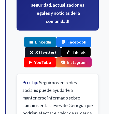
seguridad, actualizaciones
legales y noticias de la
comunidad!
💼
LinkedIn
📘
Facebook
✖️
X (Twitter)
🎵
TikTok
▶️
YouTube
📷
Instagram
Pro Tip:
Seguirnos en redes
sociales puede ayudarle a
mantenerse informado sobre
cambios en las leyes de Georgia que
podrían afectar el valor de su caso y