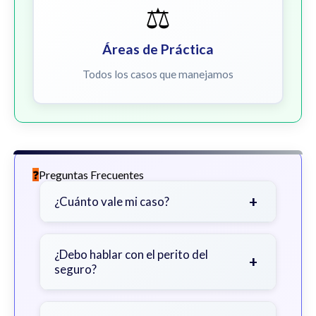
⚖️
Áreas de Práctica
Todos los casos que manejamos
Preguntas Frecuentes
+
¿Cuánto vale mi caso?
Depende de factores como la
gravedad de sus lesiones, facturas
¿Debo hablar con el perito del
+
seguro?
médicas, tiempo fuera del trabajo y
cobertura de seguro.
Sea cauteloso. Considere hablar