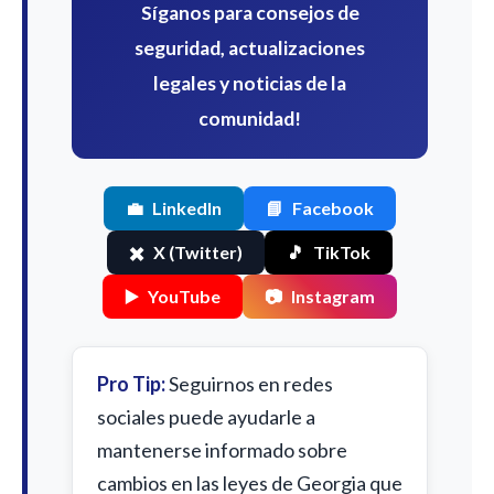
Síganos para consejos de
seguridad, actualizaciones
legales y noticias de la
comunidad!
💼
LinkedIn
📘
Facebook
✖️
X (Twitter)
🎵
TikTok
▶️
YouTube
📷
Instagram
Pro Tip:
Seguirnos en redes
sociales puede ayudarle a
mantenerse informado sobre
cambios en las leyes de Georgia que