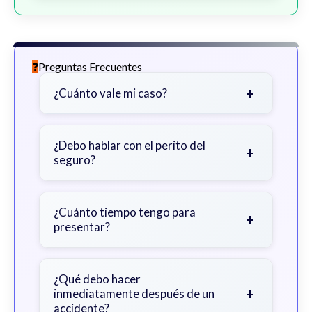
Preguntas Frecuentes
+
¿Cuánto vale mi caso?
Depende de factores como la
gravedad de sus lesiones, facturas
¿Debo hablar con el perito del
+
seguro?
médicas, tiempo fuera del trabajo y
cobertura de seguro.
Sea cauteloso. Considere hablar
primero con un abogado para evitar
¿Cuánto tiempo tengo para
+
presentar?
declaraciones que perjudiquen su
reclamo.
Generalmente 2 años en Georgia,
con excepciones. Consulte para
¿Qué debo hacer
+
inmediatamente después de un
obtener orientación específica.
accidente?