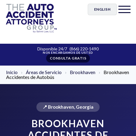
ENGLISH
Disponible 24/7
(866) 220-1490
CONSULTA GRATIS
Inicio
›
Áreas de Servicio
›
Brookhaven
›
Brookhaven
Accidentes de Autobús
📍 Brookhaven, Georgia
BROOKHAVEN
ACCIDENTES DE