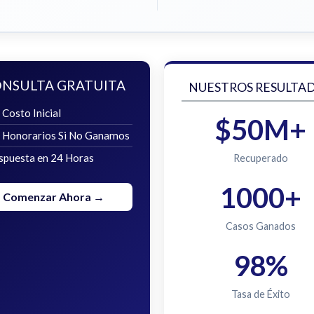
NSULTA GRATUITA
NUESTROS RESULTA
 Costo Inicial
$50M+
n Honorarios Si No Ganamos
spuesta en 24 Horas
Recuperado
1000+
Comenzar Ahora →
Casos Ganados
98%
Tasa de Éxito