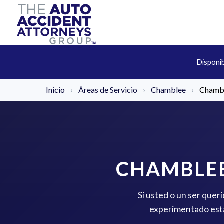
Disponi
Inicio
›
Áreas de Servicio
›
Chamblee
›
Chambl
CHAMBLEE
Si usted o un ser que
experimentado está