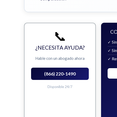
📞
CO
✓ Sin
¿NECESITA AYUDA?
✓ Si
Hable con un abogado ahora
✓ Re
(866) 220-1490
Disponible 24/7