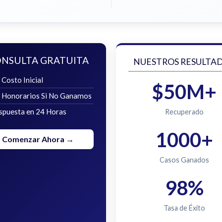
NSULTA GRATUITA
NUESTROS RESULTA
 Costo Inicial
$50M+
n Honorarios Si No Ganamos
spuesta en 24 Horas
Recuperado
1000+
Comenzar Ahora →
Casos Ganados
98%
Tasa de Éxito