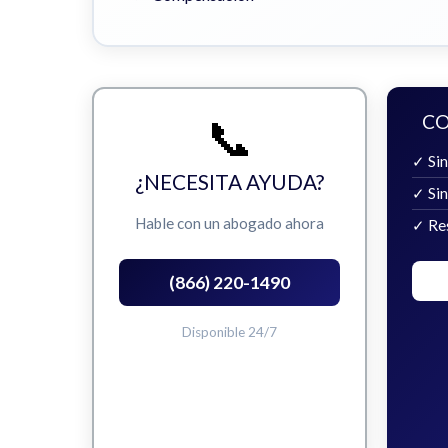
📞
CO
✓ Sin
¿NECESITA AYUDA?
✓ Si
Hable con un abogado ahora
✓ Re
(866) 220-1490
Disponible 24/7