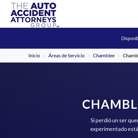
Disponi
Inicio
›
Áreas de Servicio
›
Chamblee
›
Chambl
CHAMBL
Si perdió un ser que
experimentado está 