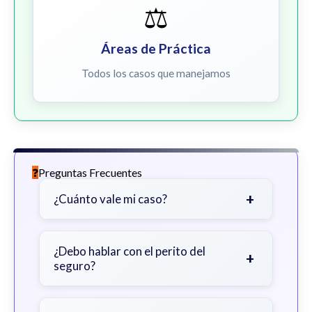
⚖️
Áreas de Práctica
Todos los casos que manejamos
Preguntas Frecuentes
+
¿Cuánto vale mi caso?
Depende de factores como la
gravedad de sus lesiones, facturas
¿Debo hablar con el perito del
+
seguro?
médicas, tiempo fuera del trabajo y
cobertura de seguro.
Sea cauteloso. Considere hablar