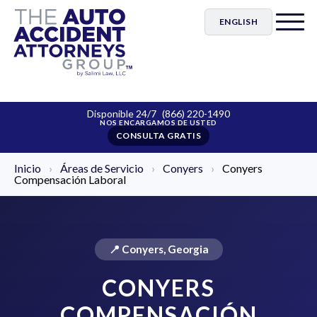
ENGLISH
Disponible 24/7
(866) 220-1490
CONSULTA GRATIS
Inicio
›
Áreas de Servicio
›
Conyers
›
Conyers
Compensación Laboral
📍 Conyers, Georgia
CONYERS
COMPENSACIÓN