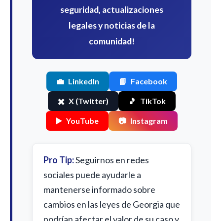
seguridad, actualizaciones
legales y noticias de la
comunidad!
💼
LinkedIn
📘
Facebook
✖️
X (Twitter)
🎵
TikTok
▶️
YouTube
📷
Instagram
Pro Tip:
Seguirnos en redes
sociales puede ayudarle a
mantenerse informado sobre
cambios en las leyes de Georgia que
podrían afectar el valor de su caso y