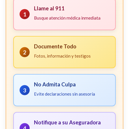
Llame al 911
1
Busque atención médica inmediata
Documente Todo
2
Fotos, información y testigos
No Admita Culpa
3
Evite declaraciones sin asesoría
Notifique a su Aseguradora
4