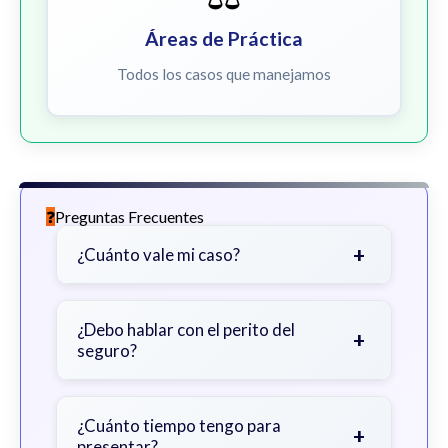
Áreas de Práctica
Todos los casos que manejamos
Preguntas Frecuentes
+
¿Cuánto vale mi caso?
Depende de factores como la
gravedad de sus lesiones, facturas
¿Debo hablar con el perito del
+
seguro?
médicas, tiempo fuera del trabajo y
cobertura de seguro.
Sea cauteloso. Considere hablar
primero con un abogado para evitar
¿Cuánto tiempo tengo para
+
presentar?