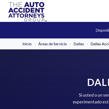
Disponi
Inicio
›
Áreas de Servicio
›
Dallas
›
Dallas Acc
DAL
Si usted o un se
experimentado está