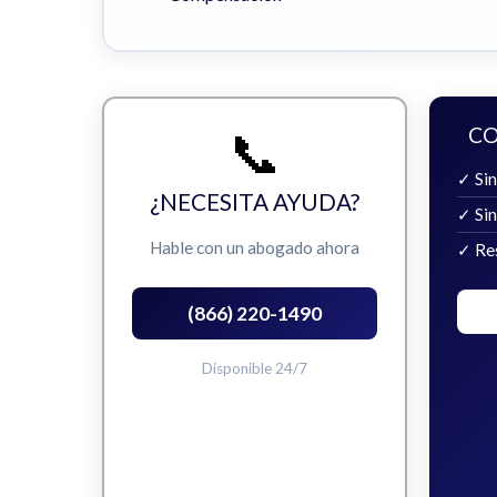
📞
CO
✓ Sin
¿NECESITA AYUDA?
✓ Si
Hable con un abogado ahora
✓ Re
(866) 220-1490
Disponible 24/7