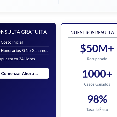
NSULTA GRATUITA
NUESTROS RESULTA
 Costo Inicial
$50M+
n Honorarios Si No Ganamos
spuesta en 24 Horas
Recuperado
1000+
Comenzar Ahora →
Casos Ganados
98%
Tasa de Éxito