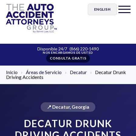
ENGLISH
Disponible 24/7
(866) 220-1490
CONSULTA GRATIS
Inicio
›
Áreas de Servicio
›
Decatur
›
Decatur Drunk
Driving Accidents
📍 Decatur, Georgia
DECATUR DRUNK
DRIVING ACCIDENTS