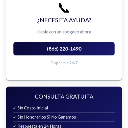
📞
¿NECESITA AYUDA?
Hable con un abogado ahora
(866) 220-1490
Disponible 24/7
CONSULTA GRATUITA
✓ Sin Costo Inicial
✓ Sin Honorarios Si No Ganamos
✓ Respuesta en 24 Horas