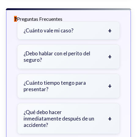
Preguntas Frecuentes
+
¿Cuánto vale mi caso?
Depende de factores como la
gravedad de sus lesiones, facturas
¿Debo hablar con el perito del
+
seguro?
médicas, tiempo fuera del trabajo y
cobertura de seguro.
Sea cauteloso. Considere hablar
primero con un abogado para evitar
¿Cuánto tiempo tengo para
+
presentar?
declaraciones que perjudiquen su
reclamo.
Generalmente 2 años en Georgia,
con excepciones. Consulte para
¿Qué debo hacer
+
inmediatamente después de un
obtener orientación específica.
accidente?