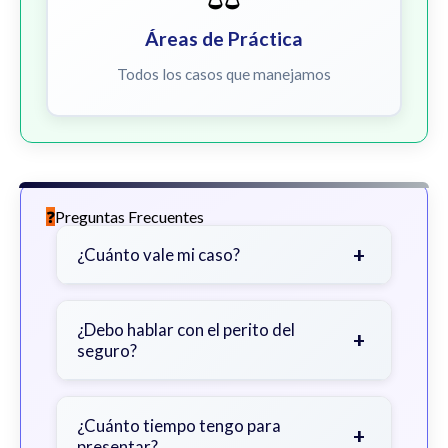
Áreas de Práctica
Todos los casos que manejamos
Preguntas Frecuentes
+
¿Cuánto vale mi caso?
Depende de factores como la
gravedad de sus lesiones, facturas
¿Debo hablar con el perito del
+
seguro?
médicas, tiempo fuera del trabajo y
cobertura de seguro.
Sea cauteloso. Considere hablar
primero con un abogado para evitar
¿Cuánto tiempo tengo para
+
presentar?