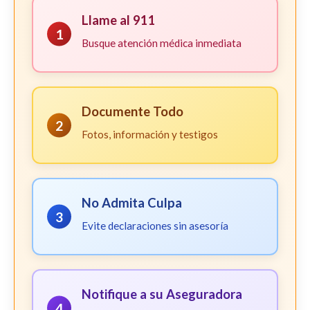
Llame al 911
1
Busque atención médica inmediata
Documente Todo
2
Fotos, información y testigos
No Admita Culpa
3
Evite declaraciones sin asesoría
Notifique a su Aseguradora
4