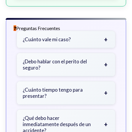
Preguntas Frecuentes
+
¿Cuánto vale mi caso?
Depende de factores como la
gravedad de sus lesiones, facturas
¿Debo hablar con el perito del
+
seguro?
médicas, tiempo fuera del trabajo y
cobertura de seguro.
Sea cauteloso. Considere hablar
primero con un abogado para evitar
¿Cuánto tiempo tengo para
+
presentar?
declaraciones que perjudiquen su
reclamo.
Generalmente 2 años en Georgia,
con excepciones. Consulte para
¿Qué debo hacer
+
inmediatamente después de un
obtener orientación específica.
accidente?