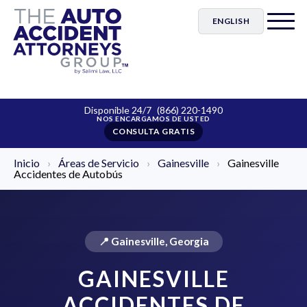
ENGLISH
Disponible 24/7
(866) 220-1490
CONSULTA GRATIS
Inicio
›
Áreas de Servicio
›
Gainesville
›
Gainesville
Accidentes de Autobús
📍 Gainesville, Georgia
GAINESVILLE
ACCIDENTES DE