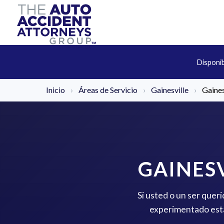
Disponi
Inicio
›
Áreas de Servicio
›
Gainesville
›
Gaines
GAINES
Si usted o un ser quer
experimentado está