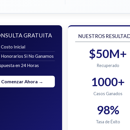
NSULTA GRATUITA
NUESTROS RESULTA
 Costo Inicial
$50M+
n Honorarios Si No Ganamos
spuesta en 24 Horas
Recuperado
1000+
Comenzar Ahora →
Casos Ganados
98%
Tasa de Éxito