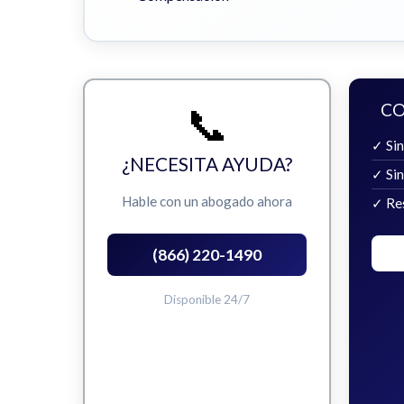
📞
CO
✓ Sin
¿NECESITA AYUDA?
✓ Si
Hable con un abogado ahora
✓ Re
(866) 220-1490
Disponible 24/7