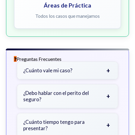
Áreas de Práctica
Todos los casos que manejamos
Preguntas Frecuentes
+
¿Cuánto vale mi caso?
Depende de factores como la
gravedad de sus lesiones, facturas
¿Debo hablar con el perito del
+
seguro?
médicas, tiempo fuera del trabajo y
cobertura de seguro.
Sea cauteloso. Considere hablar
primero con un abogado para evitar
¿Cuánto tiempo tengo para
+
presentar?
declaraciones que perjudiquen su