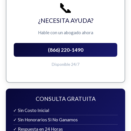
📞
¿NECESITA AYUDA?
Hable con un abogado ahora
(866) 220-1490
Disponible 24/7
CONSULTA GRATUITA
✓ Sin Costo Inicial
✓ Sin Honorarios Si No Ganamos
✓ Respuesta en 24 Horas