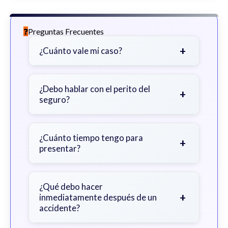
Preguntas Frecuentes
+
¿Cuánto vale mi caso?
Depende de factores como la
gravedad de sus lesiones, facturas
¿Debo hablar con el perito del
+
seguro?
médicas, tiempo fuera del trabajo y
cobertura de seguro.
Sea cauteloso. Considere hablar
primero con un abogado para evitar
¿Cuánto tiempo tengo para
+
presentar?
declaraciones que perjudiquen su
reclamo.
Generalmente 2 años en Georgia,
con excepciones. Consulte para
¿Qué debo hacer
+
inmediatamente después de un
obtener orientación específica.
accidente?