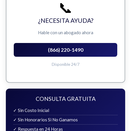
📞
¿NECESITA AYUDA?
Hable con un abogado ahora
(866) 220-1490
Disponible 24/7
CONSULTA GRATUITA
✓ Sin Costo Inicial
✓ Sin Honorarios Si No Ganamos
✓ Respuesta en 24 Horas