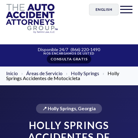
ENGLISH
Disponible 24/7
(866) 220-1490
CONSULTA GRATIS
Inicio
›
Áreas de Servicio
›
Holly Springs
›
Holly
Springs Accidentes de Motocicleta
📍 Holly Springs, Georgia
HOLLY SPRINGS
ACCIDENTES DE