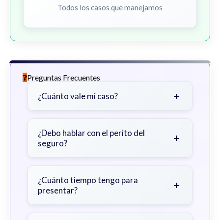
Todos los casos que manejamos
Preguntas Frecuentes
+
¿Cuánto vale mi caso?
Depende de factores como la
gravedad de sus lesiones, facturas
¿Debo hablar con el perito del
+
seguro?
médicas, tiempo fuera del trabajo y
cobertura de seguro.
Sea cauteloso. Considere hablar
primero con un abogado para evitar
¿Cuánto tiempo tengo para
+
presentar?
declaraciones que perjudiquen su
reclamo.
Generalmente 2 años en Georgia,