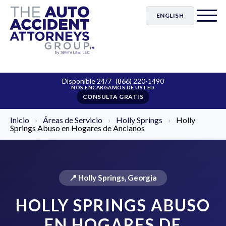
ENGLISH
Disponible 24/7
(866) 220-1490
CONSULTA GRATIS
Inicio
›
Áreas de Servicio
›
Holly Springs
›
Holly
Springs Abuso en Hogares de Ancianos
📍 Holly Springs, Georgia
HOLLY SPRINGS ABUSO
EN HOGARES DE