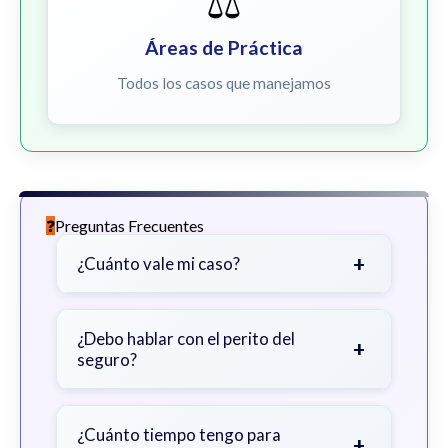
⚖️
Áreas de Práctica
Todos los casos que manejamos
Preguntas Frecuentes
+
¿Cuánto vale mi caso?
Depende de factores como la
gravedad de sus lesiones, facturas
¿Debo hablar con el perito del
+
seguro?
médicas, tiempo fuera del trabajo y
cobertura de seguro.
Sea cauteloso. Considere hablar
primero con un abogado para evitar
¿Cuánto tiempo tengo para
+