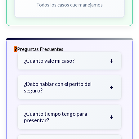
Todos los casos que manejamos
Preguntas Frecuentes
+
¿Cuánto vale mi caso?
Depende de factores como la
gravedad de sus lesiones, facturas
¿Debo hablar con el perito del
+
seguro?
médicas, tiempo fuera del trabajo y
cobertura de seguro.
Sea cauteloso. Considere hablar
primero con un abogado para evitar
¿Cuánto tiempo tengo para
+
presentar?
declaraciones que perjudiquen su
reclamo.
Generalmente 2 años en Georgia,